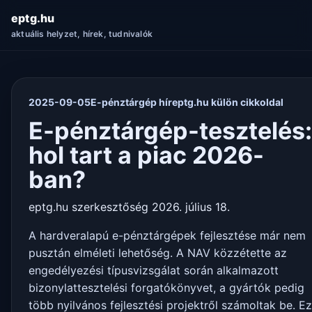
eptg.hu
aktuális helyzet, hírek, tudnivalók
2025-09-05
E-pénztárgép hír
eptg.hu külön cikkoldal
E-pénztárgép-tesztelés:
hol tart a piac 2026-
ban?
eptg.hu szerkesztőség
2026. július 18.
A hardveralapú e-pénztárgépek fejlesztése már nem
pusztán elméleti lehetőség. A NAV közzétette az
engedélyezési típusvizsgálat során alkalmazott
bizonylattesztelési forgatókönyvet, a gyártók pedig
több nyilvános fejlesztési projektről számoltak be. Ez