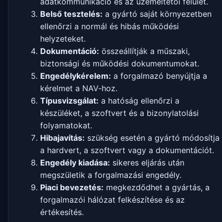
adatkommunikáció és az üzemeltetői felület.
Belső tesztelés:
a gyártó saját környezetben
ellenőrzi a normál és hibás működési
helyzeteket.
Dokumentáció:
összeállítják a műszaki,
biztonsági és működési dokumentumokat.
Engedélykérelem:
a forgalmazó benyújtja a
kérelmet a NAV-hoz.
Típusvizsgálat:
a hatóság ellenőrzi a
készüléket, a szoftvert és a bizonylatolási
folyamatokat.
Hibajavítás:
szükség esetén a gyártó módosítja
a hardvert, a szoftvert vagy a dokumentációt.
Engedély kiadása:
sikeres eljárás után
megszületik a forgalmazási engedély.
Piaci bevezetés:
megkezdődhet a gyártás, a
forgalmazói hálózat felkészítése és az
értékesítés.