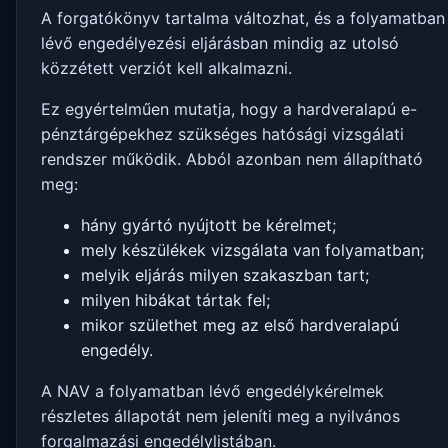
A forgatókönyv tartalma változhat, és a folyamatban
lévő engedélyezési eljárásban mindig az utolsó
közzétett verziót kell alkalmazni.
Ez egyértelműen mutatja, hogy a hardveralapú e-
pénztárgépekhez szükséges hatósági vizsgálati
rendszer működik. Abból azonban nem állapítható
meg:
hány gyártó nyújtott be kérelmet;
mely készülékek vizsgálata van folyamatban;
melyik eljárás milyen szakaszban tart;
milyen hibákat tártak fel;
mikor születhet meg az első hardveralapú
engedély.
A NAV a folyamatban lévő engedélykérelmek
részletes állapotát nem jeleníti meg a nyilvános
forgalmazási engedélylistában.