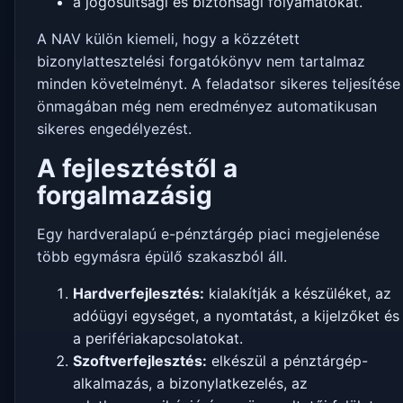
a jogosultsági és biztonsági folyamatokat.
A NAV külön kiemeli, hogy a közzétett
bizonylattesztelési forgatókönyv nem tartalmaz
minden követelményt. A feladatsor sikeres teljesítése
önmagában még nem eredményez automatikusan
sikeres engedélyezést.
A fejlesztéstől a
forgalmazásig
Egy hardveralapú e-pénztárgép piaci megjelenése
több egymásra épülő szakaszból áll.
Hardverfejlesztés:
kialakítják a készüléket, az
adóügyi egységet, a nyomtatást, a kijelzőket és
a perifériakapcsolatokat.
Szoftverfejlesztés:
elkészül a pénztárgép-
alkalmazás, a bizonylatkezelés, az