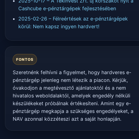
2025-10-17 – A Tekinvest Zrt. új korszakot nyit a
Cashcube e-pénztárgépek fejlesztésében
2025-02-26 – Félreértések az e-pénztárgépek
körül: Nem kapsz ingyen hardvert!
FONTOS
Szeretnénk felhívni a figyelmet, hogy hardveres e-
pénztárgép jelenleg nem létezik a piacon. Kérjük,
óvakodjon a megtévesztő ajánlatoktól és a nem
hivatalos weboldalaktól, amelyek engedély nélküli
készülékeket próbálnak értékesíteni. Amint egy e-
pénztárgép megkapja a szükséges engedélyeket, a
NAV azonnal közzéteszi azt a saját honlapján.