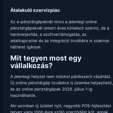
Átalakuló szervizpiac
Az e-pénztárgépeknél nincs a jelenlegi online
pénztárgépeknél ismert éves kötelező szerviz, de a
hardverjavítás, a szoftvertámogatás, az
adatkapcsolat és az integráció továbbra is szakmai
hátteret igényel.
Mit tegyen most egy
vállalkozás?
A jelenlegi helyzet nem indokol pánikszerű vásárlást.
Új online pénztárgép továbbra is üzembe helyezhető,
és az online pénztárgépek 2028. július 1-ig
használhatók.
Aki azonban új üzletet nyit, nagyobb POS-fejlesztést
tervez vagy több évre szóló szerződést köt, annak