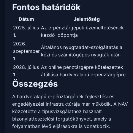
Fontos határidők
Dátum
Jelentőség
2025. július
Az e-pénztárgépek üzemeltetésének
1.
kezdő időpontja
2026.
Általános nyugtaadat-szolgáltatás a
szeptember
kézi és számítógépes nyugták után
1.
2028. július
Az online pénztárgépre kötelezettek
1.
átállása hardveralapú e-pénztárgépre
Összegzés
A hardveralapú e-pénztárgépek fejlesztési és
engedélyezési infrastruktúrája már működik. A NAV
közzétette a típusvizsgálathoz használt
bizonylattesztelési forgatókönyvet, amely a
folyamatban lévő eljárásokra is vonatkozik.