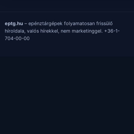
eptg.hu
– epénztárgépek folyamatosan frissülő
híroldala, valós hírekkel, nem marketinggel. +36-1-
704-00-00