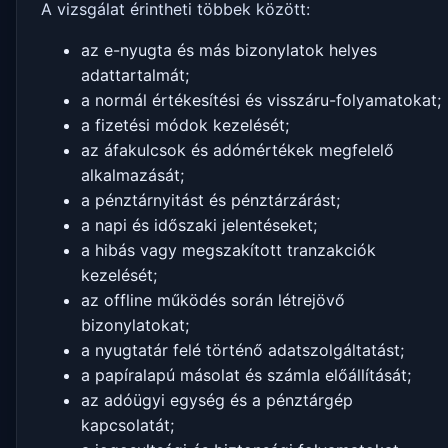
A vizsgálat érintheti többek között:
az e-nyugta és más bizonylatok helyes
adattartalmát;
a normál értékesítési és visszáru-folyamatokat;
a fizetési módok kezelését;
az áfakulcsok és adómértékek megfelelő
alkalmazását;
a pénztárnyitást és pénztárzárást;
a napi és időszaki jelentéseket;
a hibás vagy megszakított tranzakciók
kezelését;
az offline működés során létrejövő
bizonylatokat;
a nyugtatár felé történő adatszolgáltatást;
a papíralapú másolat és számla előállítását;
az adóügyi egység és a pénztárgép
kapcsolatát;