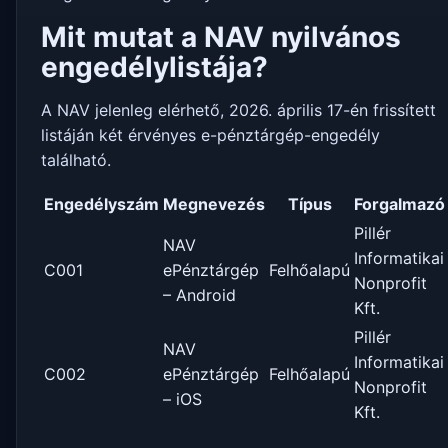
Mit mutat a NAV nyilvános
engedélylistája?
A NAV jelenleg elérhető, 2026. április 17-én frissített
listáján két érvényes e-pénztárgép-engedély
található.
Engedélyszám
Megnevezés
Típus
Forgalmazó
Pillér
NAV
Informatikai
C001
ePénztárgép
Felhőalapú
Nonprofit
– Android
Kft.
Pillér
NAV
Informatikai
C002
ePénztárgép
Felhőalapú
Nonprofit
– iOS
Kft.