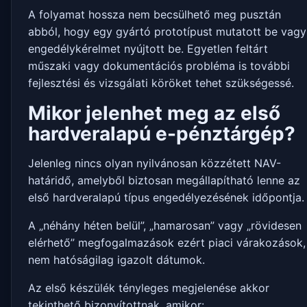
A folyamat hossza nem becsülhető meg pusztán
abból, hogy egy gyártó prototípust mutatott be vagy
engedélykérelmet nyújtott be. Egyetlen feltárt
műszaki vagy dokumentációs probléma is további
fejlesztési és vizsgálati köröket tehet szükségessé.
Mikor jelenhet meg az első
hardveralapú e-pénztárgép?
Jelenleg nincs olyan nyilvánosan közzétett NAV-
határidő, amelyből biztosan megállapítható lenne az
első hardveralapú típus engedélyezésének időpontja.
A „néhány héten belül”, „hamarosan” vagy „rövidesen
elérhető” megfogalmazások ezért piaci várakozások,
nem hatóságilag igazolt dátumok.
Az első készülék tényleges megjelenése akkor
tekinthető bizonyítottnak, amikor: