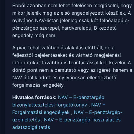
Ebből azonban nem lehet felelősen megjósolni, hogy
mikor jelenik meg az első engedélyezett készülék. A
nyilvános NAV-listán jelenleg csak két felhőalapú e-
pénztárgép szerepel, hardveralapú, B kezdetű
engedély még nem.
A piac tehát valóban átalakulás előtt áll, de a
fejlesztői bejelentéseket és várható megjelenési
időpontokat továbbra is fenntartással kell kezelni. A
döntő pont nem a bemutató vagy az ígéret, hanem a
NAV által kiadott és nyilvánosan ellenőrizhető
forgalmazási engedély.
Hivatalos források:
NAV – E-pénztárgép
bizonylattesztelési forgatókönyv
,
NAV –
Forgalmazási engedélyek
,
NAV – E-pénztárgép-
üzemeltetés
,
NAV – E-pénztárgép-használat és
adatszolgáltatás