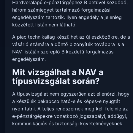
Hardveralapú e-pénztárgéphez B betűvel kezdődő,
három számjegyet tartalmazó forgalmazási
engedélyszám tartozik. Ilyen engedély a jelenleg
közzétett listán nem látható.
A piac technikailag készülhet az új eszközökre, de a
vásárló számára a döntő bizonyíték továbbra is a
NAV listáján szereplő B kezdetű forgalmazási
engedélyszám.
Mit vizsgálhat a NAV a
típusvizsgálat során?
A típusvizsgálat nem egyszerűen azt ellenőrzi, hogy
a készülék bekapcsolható-e és képes-e nyugtát
nyomtatni. A teljes rendszernek meg kell felelnie az
e-pénztárgépekre vonatkozó jogszabályi, adóügyi,
kommunikációs és biztonsági követelményeknek.