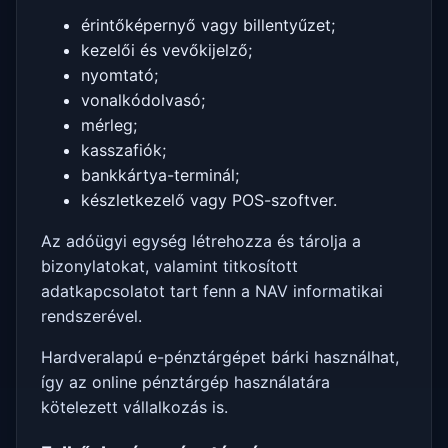
érintőképernyő vagy billentyűzet;
kezelői és vevőkijelző;
nyomtató;
vonalkódolvasó;
mérleg;
kasszafiók;
bankkártya-terminál;
készletkezelő vagy POS-szoftver.
Az adóügyi egység létrehozza és tárolja a
bizonylatokat, valamint titkosított
adatkapcsolatot tart fenn a NAV informatikai
rendszerével.
Hardveralapú e-pénztárgépet bárki használhat,
így az online pénztárgép használatára
kötelezett vállalkozás is.