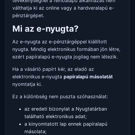
tevékenységnél a felhőalapú alkalmazás nem
válthatja ki az online vagy a hardveralapú e-
pénztárgépet.
Mi az e-nyugta?
Az e-nyugta az e-pénztárgéppel kiállított
nyugta. Mindig elektronikus formában jön létre,
ezért papíralapú e-nyugta jogilag nem létezik.
Ha a vásárló papírt kér, az eladó az
elektronikus e-nyugta
papíralapú másolatát
nyomtatja ki.
Ez a különbség nem puszta szóhasználat:
az eredeti bizonylat a Nyugtatárban
található elektronikus adat;
a kinyomtatott lap ennek papíralapú
másolata;