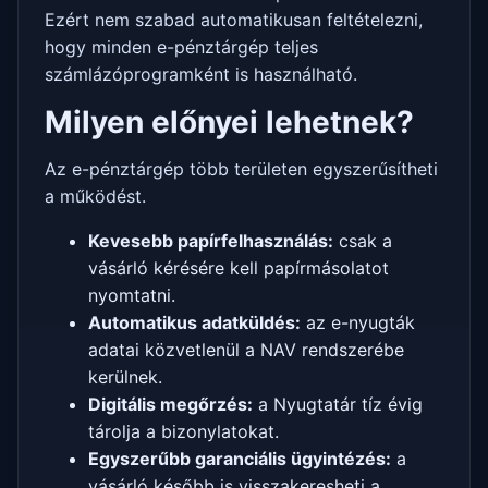
Ezért nem szabad automatikusan feltételezni,
hogy minden e-pénztárgép teljes
számlázóprogramként is használható.
Milyen előnyei lehetnek?
Az e-pénztárgép több területen egyszerűsítheti
a működést.
Kevesebb papírfelhasználás:
csak a
vásárló kérésére kell papírmásolatot
nyomtatni.
Automatikus adatküldés:
az e-nyugták
adatai közvetlenül a NAV rendszerébe
kerülnek.
Digitális megőrzés:
a Nyugtatár tíz évig
tárolja a bizonylatokat.
Egyszerűbb garanciális ügyintézés:
a
vásárló később is visszakeresheti a