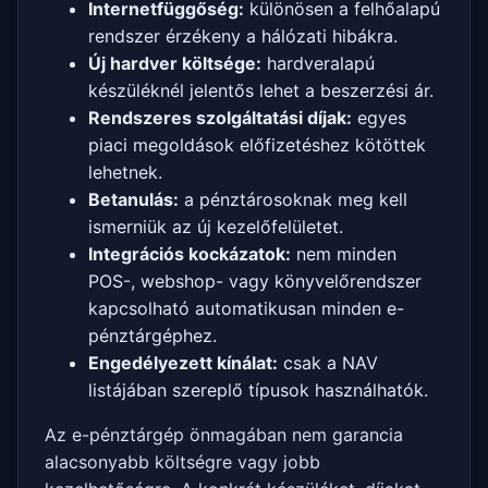
Internetfüggőség:
különösen a felhőalapú
rendszer érzékeny a hálózati hibákra.
Új hardver költsége:
hardveralapú
készüléknél jelentős lehet a beszerzési ár.
Rendszeres szolgáltatási díjak:
egyes
piaci megoldások előfizetéshez kötöttek
lehetnek.
Betanulás:
a pénztárosoknak meg kell
ismerniük az új kezelőfelületet.
Integrációs kockázatok:
nem minden
POS-, webshop- vagy könyvelőrendszer
kapcsolható automatikusan minden e-
pénztárgéphez.
Engedélyezett kínálat:
csak a NAV
listájában szereplő típusok használhatók.
Az e-pénztárgép önmagában nem garancia
alacsonyabb költségre vagy jobb