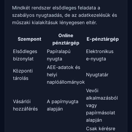
Mindkét rendszer elsődleges feladata a
szabályos nyugtaadás, de az adatkezelésük és
műszaki kialakításuk lényegesen eltér.
Online
Szempont
E-pénztárgép
pénztárgép
Elsődleges
Papíralapú
Elektronikus
bizonylat
nyugta
e-nyugta
AEE-adatok és
Központi
helyi
Nyugtatár
tárolás
naplóállományok
Vevői
alkalmazásból
Vásárlói
A papírnyugta
vagy
hozzáférés
alapján
papírmásolat
alapján
Csak kérésre