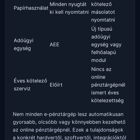
Minden nyugtát
kötelező
Papírhasználat
ki kell nyomtatni
másolatot
nyomtatni
Új típusú
adóügyi
Adóügyi
AEE
egység vagy
egység
felhőalapú
modul
Nincs az
online
Éves kötelező
Előírt
pénztárgépnél
szerviz
ismert éves
kötelezettség
Nem minden e-pénztárgép lesz automatikusan
gyorsabb, olcsóbb vagy könnyebben kezelhető
az online pénztárgépnél. Ezek a tulajdonságok
a konkrét hardvertől, szoftvertől, integrációktól