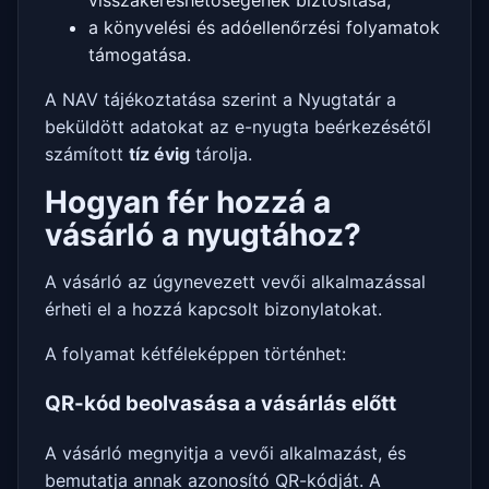
a könyvelési és adóellenőrzési folyamatok
támogatása.
A NAV tájékoztatása szerint a Nyugtatár a
beküldött adatokat az e-nyugta beérkezésétől
számított
tíz évig
tárolja.
Hogyan fér hozzá a
vásárló a nyugtához?
A vásárló az úgynevezett vevői alkalmazással
érheti el a hozzá kapcsolt bizonylatokat.
A folyamat kétféleképpen történhet:
QR-kód beolvasása a vásárlás előtt
A vásárló megnyitja a vevői alkalmazást, és
bemutatja annak azonosító QR-kódját. A