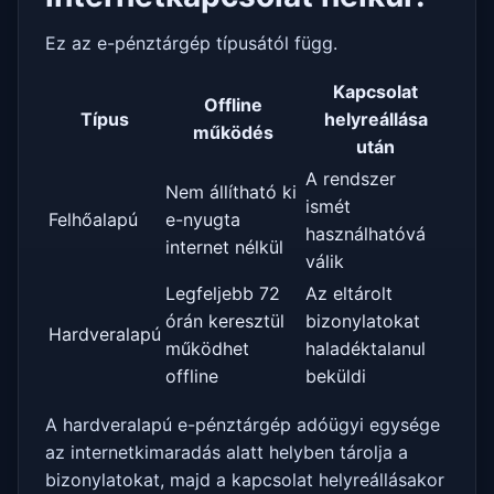
Ez az e-pénztárgép típusától függ.
Kapcsolat
Offline
Típus
helyreállása
működés
után
A rendszer
Nem állítható ki
ismét
Felhőalapú
e-nyugta
használhatóvá
internet nélkül
válik
Legfeljebb 72
Az eltárolt
órán keresztül
bizonylatokat
Hardveralapú
működhet
haladéktalanul
offline
beküldi
A hardveralapú e-pénztárgép adóügyi egysége
az internetkimaradás alatt helyben tárolja a
bizonylatokat, majd a kapcsolat helyreállásakor