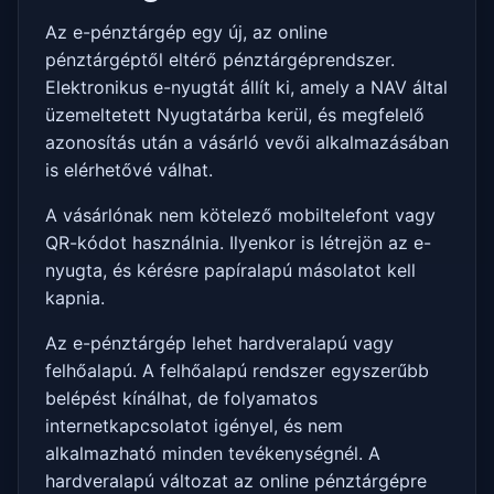
Az e-pénztárgép egy új, az online
pénztárgéptől eltérő pénztárgéprendszer.
Elektronikus e-nyugtát állít ki, amely a NAV által
üzemeltetett Nyugtatárba kerül, és megfelelő
azonosítás után a vásárló vevői alkalmazásában
is elérhetővé válhat.
A vásárlónak nem kötelező mobiltelefont vagy
QR-kódot használnia. Ilyenkor is létrejön az e-
nyugta, és kérésre papíralapú másolatot kell
kapnia.
Az e-pénztárgép lehet hardveralapú vagy
felhőalapú. A felhőalapú rendszer egyszerűbb
belépést kínálhat, de folyamatos
internetkapcsolatot igényel, és nem
alkalmazható minden tevékenységnél. A
hardveralapú változat az online pénztárgépre