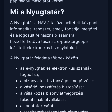
papíralapú másolatot kérhet.
Mi a Nyugtatár?
A Nyugtatár a NAV által üzemeltetett központi
informatikai rendszer, amely fogadja, megőrzi
és a jogosult felhasználó számára
hozzáférhetővé teszi az e-pénztárgéppel
kiállított elektronikus bizonylatokat.
A Nyugtatár feladata többek között:
az e-nyugták és elektronikus számlák
fogadása;
a bizonylatok biztonságos megőrzése;
a vásárlói hozzáférés biztosítása;
a vállalkozás bizonylatmegőrzési
feladatainak átvállalása;
az adatok későbbi
visszakereshetőségének biztosítása;