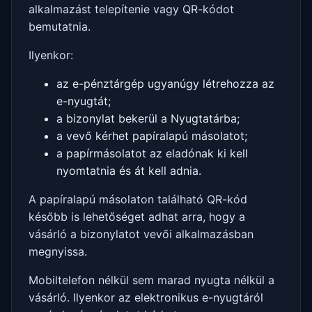
alkalmazást telepítenie vagy QR-kódot
bemutatnia.
Ilyenkor:
az e-pénztárgép ugyanúgy létrehozza az
e-nyugtát;
a bizonylat bekerül a Nyugtatárba;
a vevő kérhet papíralapú másolatot;
a papírmásolatot az eladónak ki kell
nyomtatnia és át kell adnia.
A papíralapú másolaton található QR-kód
később is lehetőséget adhat arra, hogy a
vásárló a bizonylatot vevői alkalmazásban
megnyissa.
Mobiltelefon nélkül sem marad nyugta nélkül a
vásárló. Ilyenkor az elektronikus e-nyugtáról