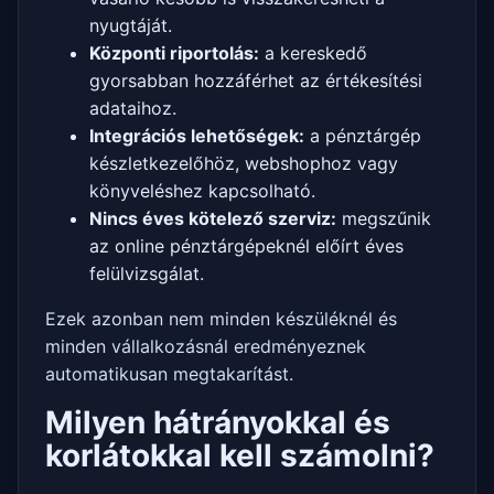
nyugtáját.
Központi riportolás:
a kereskedő
gyorsabban hozzáférhet az értékesítési
adataihoz.
Integrációs lehetőségek:
a pénztárgép
készletkezelőhöz, webshophoz vagy
könyveléshez kapcsolható.
Nincs éves kötelező szerviz:
megszűnik
az online pénztárgépeknél előírt éves
felülvizsgálat.
Ezek azonban nem minden készüléknél és
minden vállalkozásnál eredményeznek
automatikusan megtakarítást.
Milyen hátrányokkal és
korlátokkal kell számolni?