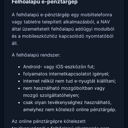
Felhőalapú e-pénztárgép
A felhőalapú e-pénztárgép egy mobiltelefonra
vagy tabletre telepített alkalmazásból, a NAV
által üzemeltetett felhőalapú adóügyi modulból
és a mobileszközhöz kapcsolódó nyomtatóból
áll.
A felhőalapú rendszer:
Android- vagy iOS-eszközön fut;
folyamatos internetkapcsolatot igényel;
internet nélkül nem tud e-nyugtát kiállítani;
nem használható mozgóboltban vagy
mozgó szolgáltatóhelyen;
csak olyan tevékenységhez használható,
amelyhez nem kötelező online pénztárgép.
Az online pénztárgépre kötelezett