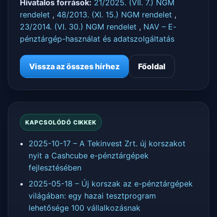
Hivatalos források:
21/2025. (VII. 7.) NGM
rendelet
,
48/2013. (XI. 15.) NGM rendelet
,
23/2014. (VI. 30.) NGM rendelet
,
NAV – E-
pénztárgép-használat és adatszolgáltatás
Vissza az összes hírhez
Főoldal
KAPCSOLÓDÓ CIKKEK
2025-10-17 – A Tekinvest Zrt. új korszakot
nyit a Cashcube e-pénztárgépek
fejlesztésében
2025-05-18 – Új korszak az e-pénztárgépek
világában: egy hazai tesztprogram
lehetősége 100 vállalkozásnak