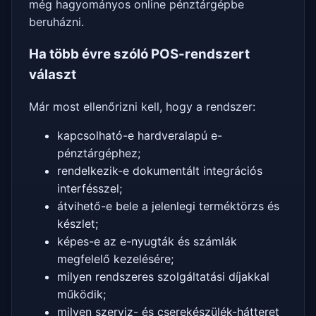
még hagyományos online pénztárgépbe
beruházni.
Ha több évre szóló POS-rendszert
választ
Már most ellenőrizni kell, hogy a rendszer:
kapcsolható-e hardveralapú e-
pénztárgéphez;
rendelkezik-e dokumentált integrációs
interfésszel;
átvihető-e bele a jelenlegi terméktörzs és
készlet;
képes-e az e-nyugták és számlák
megfelelő kezelésére;
milyen rendszeres szolgáltatási díjakkal
működik;
milyen szerviz- és cserekészülék-hátteret