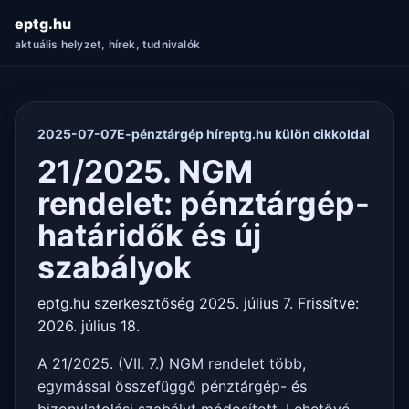
eptg.hu
aktuális helyzet, hírek, tudnivalók
2025-07-07
E-pénztárgép hír
eptg.hu külön cikkoldal
21/2025. NGM
rendelet: pénztárgép-
határidők és új
szabályok
eptg.hu szerkesztőség
2025. július 7.
Frissítve:
2026. július 18.
A 21/2025. (VII. 7.) NGM rendelet több,
egymással összefüggő pénztárgép- és